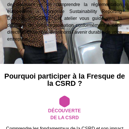
de découvrir et de comprendre la réglementation
européenne « Corporate Sustainability Reporting
Directive » (CSRD). Cet atelier vous guide vers la
durabilité de votre organisation conformément à cette
directive. Ensemble, dessinons l’avenir durable de votre
entreprise.
Pourquoi participer à la Fresque de
la CSRD ?
DÉCOUVERTE
DE LA CSRD
Comprendre les fondamentaux de la CSRD et son impact